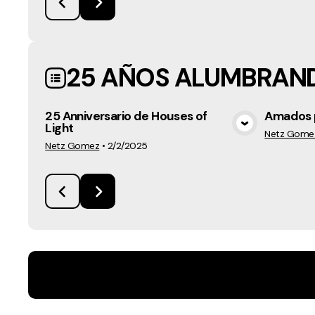
25 AÑOS ALUMBRAND
25 Anniversario de Houses of
Amados 
Light
View Media
Netz Gome
Netz Gomez
•
2/2/2025