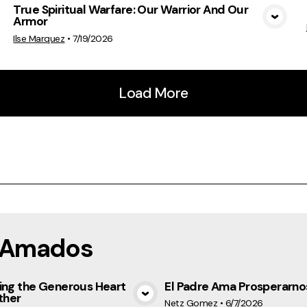
True Spiritual Warfare: Our Warrior And Our
Armor
View Media
Ilse Marquez
•
7/19/2026
Load More
s Amados
ing the Generous Heart
El Padre Ama Prosperarno
ther
View Media
View Medi
Netz Gomez
•
6/7/2026