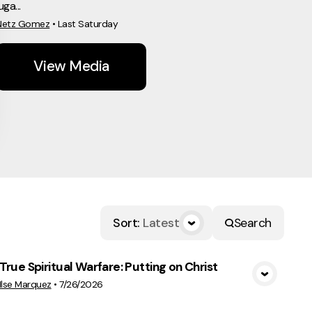
uga...
Netz Gomez
•
Last Saturday
View Media
Sort
:
Latest
Search
True Spiritual Warfare: Putting on Christ
View Media
Ilse Marquez
•
7/26/2026