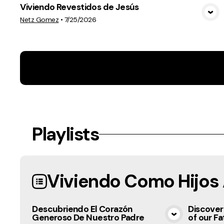
Viviendo Revestidos de Jesús
View Media
Netz Gomez
•
7/25/2026
Playlists
Viviendo Como Hijo
Descubriendo El Corazón
Discover
Generoso De Nuestro Padre
of our Fa
View Media