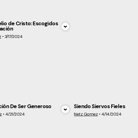
lio de Cristo: Escogidos
vación
View Media
z
•
3/17/2024
ción De Ser Generoso
Siendo Siervos Fieles
View Media
View Medi
z
•
4/21/2024
Netz Gomez
•
4/14/2024