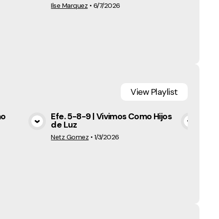
Ilse Marquez
•
6/7/2026
6/14
View
Playlist
mo
Efe. 5-8-9 | Vivimos Como Hijos
Efe
de Luz
luz
a
View Media
Netz Gomez
•
1/3/2026
Netz