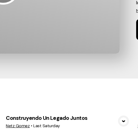
l
cs
Construyendo Un Legado Juntos
View Media
Netz Gomez
•
Last Saturday