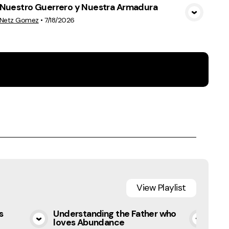
Nuestro Guerrero y Nuestra Armadura
View Media
Netz Gomez
•
7/18/2026
View
Playlist
s
Understanding the Father who
Cla
loves Abundance
Fin
a
View Media