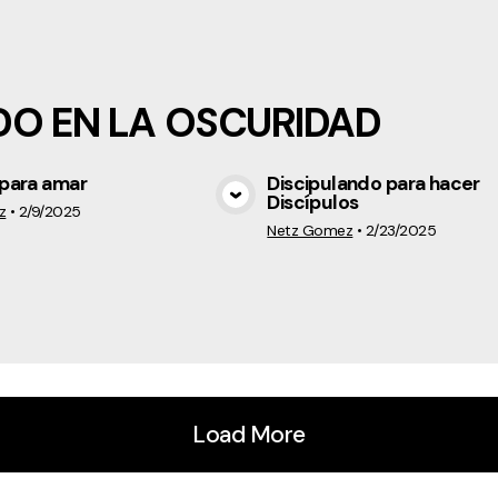
O EN LA OSCURIDAD
para amar
Discipulando para hacer
Discípulos
View Media
View Medi
z
•
2/9/2025
Netz Gomez
•
2/23/2025
Load More