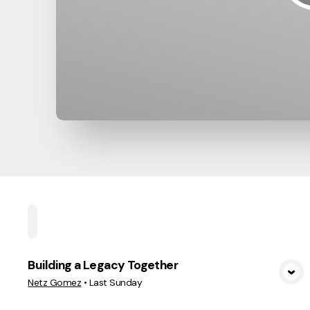
Home
Playlists
Scripture
Speakers
Topi
Building a Legacy Together
View Media
Netz Gomez
•
Last Sunday