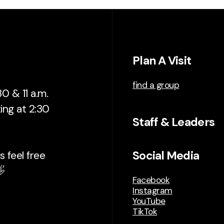
Plan A Visit
find a group
0 & 11 a.m.
ing at 2:30
Staff & Leaders
Social Media
 feel free

Facebook
Instagram
YouTube
TikTok