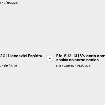
z
•
5/31/2026
-20 | Llenos del Espíritu
Efe. 5:12-13 | Viviendo co
sabios no como necios
View Media
View Medi
z
•
1/18/2026
Netz Gomez
•
1/10/2026