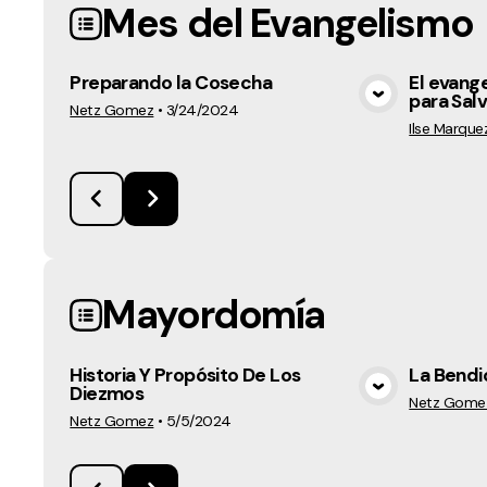
Mes del Evangelismo
Preparando la Cosecha
El evange
para Sal
View Media
Netz Gomez
•
3/24/2024
Ilse Marque
Mayordomía
Historia Y Propósito De Los
La Bendi
Diezmos
View Media
Netz Gome
Netz Gomez
•
5/5/2024